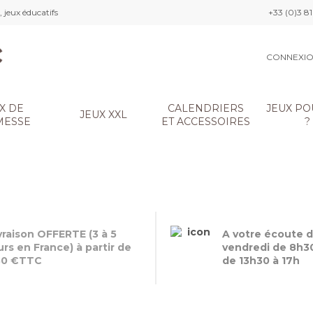
 jeux éducatifs
, jeux éducatifs
+33 (0)3 81
CONNEXI
X DE
CALENDRIERS
JEUX PO
JEUX XXL
MESSE
ET ACCESSOIRES
?
Baby
foot
vraison OFFERTE (3 à 5
A votre écoute d
urs en France) à partir de
vendredi de 8h30
fabrication
80 €TTC
de 13h30 à 17h
Française
DÉCOUVREZ