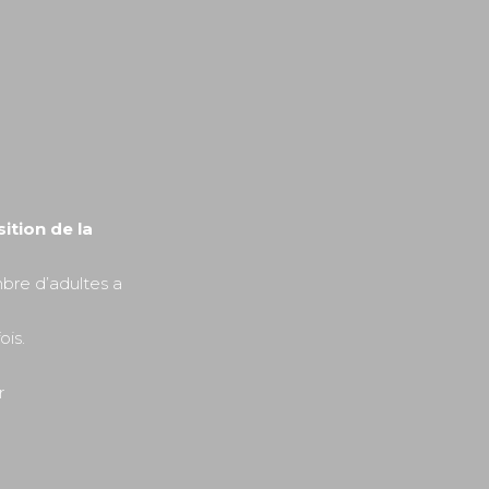
ition de la
bre d’adultes a
ois.
r