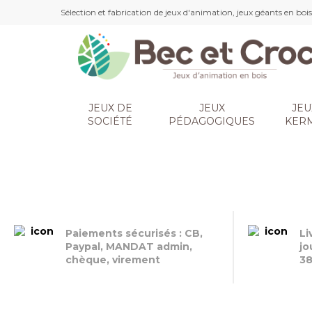
Sélection et fabrication de jeux d'animation, jeux géants en bois,
Sélection et fabrication de jeux d'animation, jeux géants en bois
+33 (0)3 81 67 65 42 - 5/7 j (8h30-12h / 13h30-17h)
JEUX DE
JEUX
JEU
SOCIÉTÉ
PÉDAGOGIQUES
KER
Paiements sécurisés : CB,
Li
CATALOGUE
Paypal, MANDAT admin,
jo
chèque, virement
3
2025/2026
DÉCOUVREZ- LE VITE !