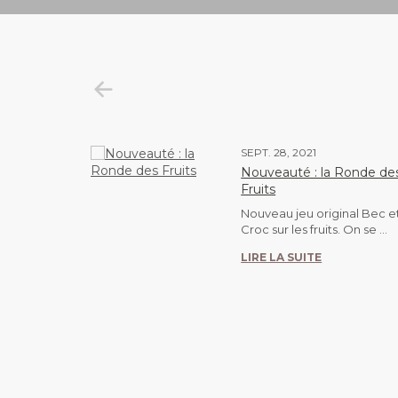
SEPT. 28, 2021
Nouveauté : la Ronde de
ise, pour
Fruits
Nouveau jeu original Bec e
Croc sur les fruits. On se ...
vent !... Et
aisir, ...
LIRE LA SUITE