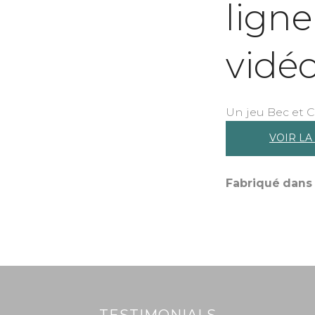
lign
vidéo
Un jeu Bec et Cr
VOIR LA
Fabriqué dans 