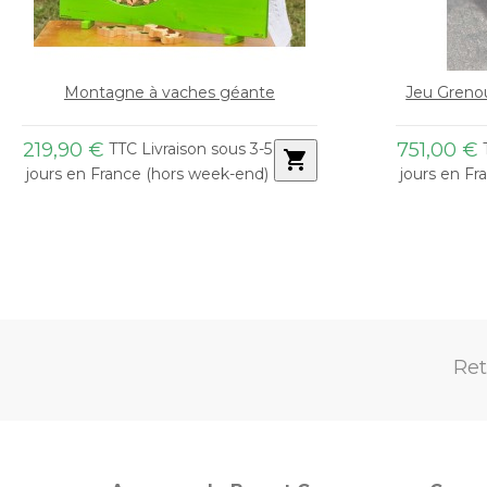
Jeu Grenouille traditionnelle 14 trous
751,00 €
175,00 €
TTC Livraison sous 3-5
T
shopping_cart
jours en France (hors week-end)
jours en Fr
Ret