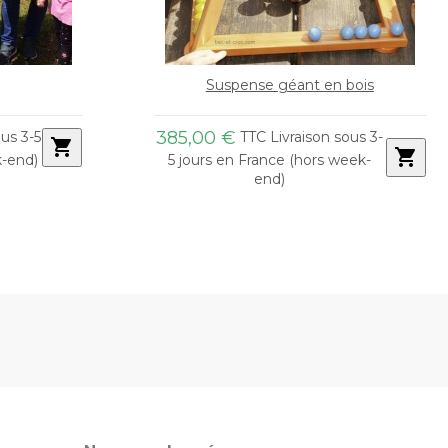
bois
Jeu de 54 cartes géantes
27,00 €
ous 3-
TTC Livraison sous 3-5
shopping_cart
shopping_cart
eek-
jours en France (hors week-end)