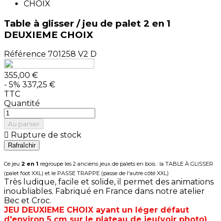
Table à glisser / jeu de palet 2 en 1
DEUXIEME CHOIX
Référence
701258 V2 D
355,00 €
- 5%
337,25 €
TTC
Quantité
Au panier

Rupture de stock
Ce jeu
2 en 1
regroupe les 2 anciens
jeux
de palets en bois : la TABLE À GLISSER
(palet foot XXL) et le PASSE TRAPPE (passe de l'autre côté XXL)
Très ludique, facile et solide, il permet des animations
inoubliables.
Fabriqué en France dans notre atelier
Bec et Croc.
JEU DEUXIEME CHOIX ayant un léger défaut
d'environ 5 cm sur le plateau de jeu(voir photo)