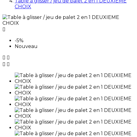
Table à glisser / jeu de palet 2 en 1 DEUXIEME
CHOIX

-5%
Nouveau



