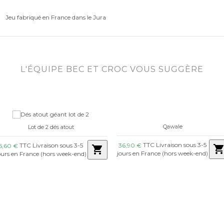
Jeu fabriqué en France dans le Jura
L'ÉQUIPE BEC ET CROC VOUS SUGGÈRE
Qawale
Lot de 2 dés atout
TTC Livraison sous 3-5
TTC Livraison sous 3-5
36,90 €
5,60 €
shopping_ca
shopping_cart
jours en France (hors week-end)
ours en France (hors week-end)