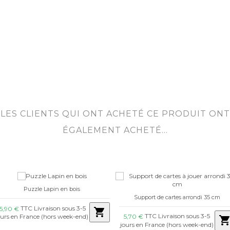
LES CLIENTS QUI ONT ACHETÉ CE PRODUIT ONT
ÉGALEMENT ACHETÉ...
Puzzle Lapin en bois
Support de cartes arrondi 35 cm
TTC Livraison sous 3-5
15,90 €
shopping_cart
TTC Livraison sous 3-5
5,70 €
ours en France (hors week-end)
shopping_ca
jours en France (hors week-end)