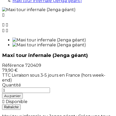
Maxi tour infernale (Jenga géant)





Maxi tour infernale (Jenga géant)
Référence
720409
79,90 €
TTC
Livraison sous 3-5 jours en France (hors week-
end)
Quantité
Au panier

Disponible