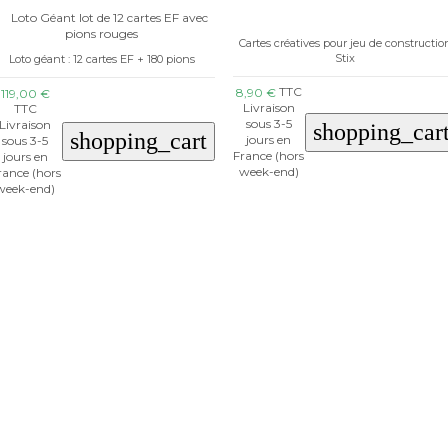
Cartes créatives pour jeu de constructio
Stix
Loto géant : 12 cartes EF + 180 pions
TTC
8,90 €
119,00 €
Livraison
TTC
sous 3-5
Livraison
shopping_car
shopping_cart
jours en
sous 3-5
France (hors
jours en
week-end)
rance (hors
week-end)