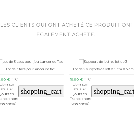
LES CLIENTS QUI ONT ACHETÉ CE PRODUIT ONT
ÉGALEMENT ACHETÉ...
Lot de 3 tacs pour lancer de tac
Lot de 2 supports de lettre 5 cm X 5 cm
TTC
TTC
5,90 €
19,90 €
Livraison
Livraison
sous 3-5
sous 3-5
shopping_cart
shopping_car
jours en
jours en
rance (hors
France (hors
week-end)
week-end)