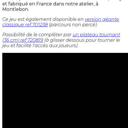
et fabriqué en France dans notre atelier, à
Montlebon.
Ce jeu est également disponible en
version géante
classique ref 701238
(parcours non percé)
Possibilité de le compléter par
un plateau tournant
(36 cm) ref 720819
(à glisser dessous pour tourner le
jeu et facilité l'accès aux joueurs).