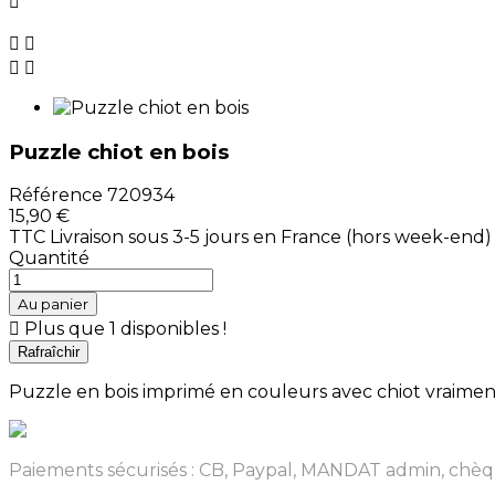





Puzzle chiot en bois
Référence
720934
15,90 €
TTC
Livraison sous 3-5 jours en France (hors week-end)
Quantité
Au panier

Plus que 1 disponibles !
Puzzle en bois imprimé en couleurs avec chiot vraiment m
Paiements sécurisés : CB, Paypal, MANDAT admin, chèq