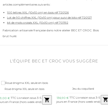
articles complémentaires suivants :
100 lettres XXL (10x10 cm) en bois réf 720126
Lot de 90 chiffres XXL (10x10 cm) pour suivi de loto réf 720127
kit de mots croisés XXL (10x10 cm) réf 701192
Fabrication artisanale française dans notre atelier BEC ET CROC. Bois
brut huilé.
L'ÉQUIPE BEC ET CROC VOUS SUGGÈRE
Jeu du coquillard
Roue énigma XXL seule en bois
TTC Livraison sous 3-5
TTC Livraison sous 3-5
136,90 €
19,00 €
shopping_ca
shopping_cart
jours en France (hors week-end)
ours en France (hors week-end)