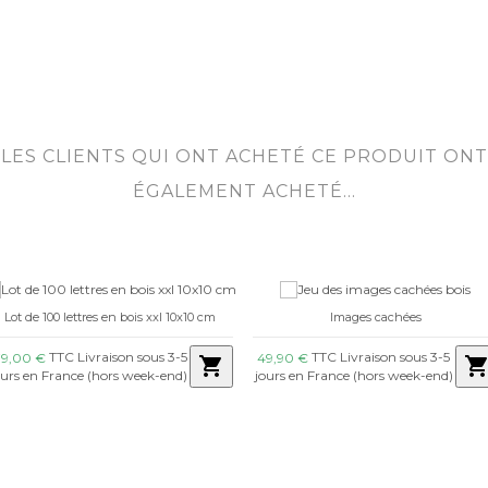
LES CLIENTS QUI ONT ACHETÉ CE PRODUIT ONT
ÉGALEMENT ACHETÉ...
Lot de 100 lettres en bois xxl 10x10 cm
Images cachées
TTC Livraison sous 3-5
TTC Livraison sous 3-5
79,00 €
49,90 €
shopping_cart
shopping_car
ours en France (hors week-end)
jours en France (hors week-end)