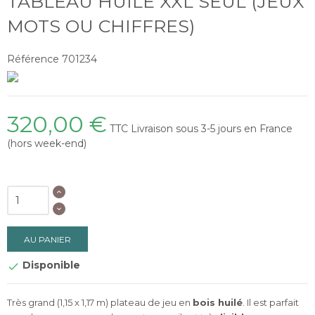
TABLEAU HUILÉ XXL SEUL (JEUX
MOTS OU CHIFFRES)
Référence
701234
320,00 €
TTC
Livraison sous 3-5 jours en France
(hors week-end)
AU PANIER
Disponible

Très grand (1,15 x 1,17 m) plateau de jeu en
bois huilé
. Il est parfait